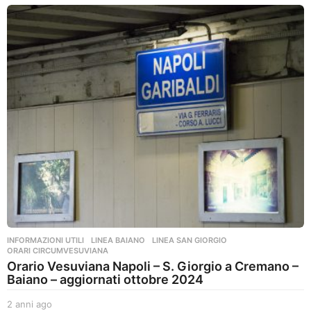
n
n
i
a
g
o
INFORMAZIONI UTILI
,
LINEA BAIANO
,
LINEA SAN GIORGIO
,
ORARI CIRCUMVESUVIANA
Orario Vesuviana Napoli – S. Giorgio a Cremano –
Baiano – aggiornati ottobre 2024
2 anni ago
2