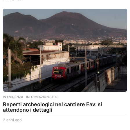
a
n
n
i
a
g
o
IN EVIDENZA
,
INFORMAZIONI UTILI
Reperti archeologici nel cantiere Eav: si
attendono i dettagli
2 anni ago
2
a