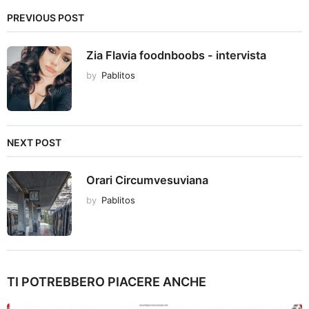
n
PREVIOUS POST
a
t
Zia Flavia foodnboobs - intervista
i
by
Pablitos
o
n
NEXT POST
Orari Circumvesuviana
by
Pablitos
TI POTREBBERO PIACERE ANCHE