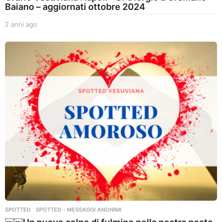
Baiano – aggiornati ottobre 2024
2 anni ago
2
a
n
n
i
a
g
o
SPOTTED
,
SPOTTED - MESSAGGI ANONIMI