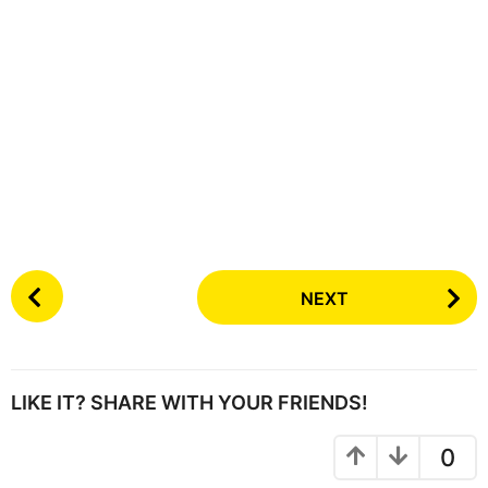
P
NEXT
o
s
t
P
LIKE IT? SHARE WITH YOUR FRIENDS!
a
g
0
i