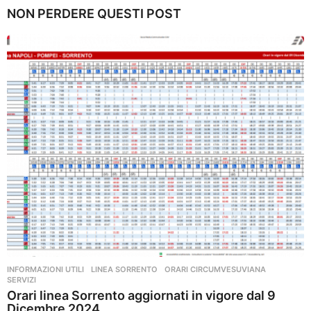
n
NON PERDERE QUESTI POST
n
i
a
g
o
INFORMAZIONI UTILI
,
LINEA SORRENTO
,
ORARI CIRCUMVESUVIANA
,
SERVIZI
Orari linea Sorrento aggiornati in vigore dal 9
Dicembre 2024