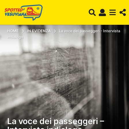
HOME
IN EVIDENZA
La voce dei passeggeri - Intervista
indialogo
La voce dei passeggeri –
7