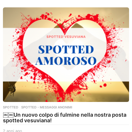
a
n
n
i
a
g
o
SPOTTED
,
SPOTTED - MESSAGGI ANONIMI
￼￼Un nuovo colpo di fulmine nella nostra posta
spotted vesuviana!
2 anni ago
2