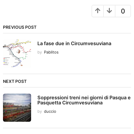
n
a
0
t
i
PREVIOUS POST
o
n
La fase due in Circumvesuviana
by
Pablitos
NEXT POST
Soppressioni treni nei giorni di Pasqua e
Pasquetta Circumvesuviana
by
duccio