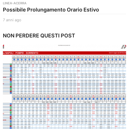
LINEA-ACERRA
Possibile Prolungamento Orario Estivo
7 anni ago
6
a
n
NON PERDERE QUESTI POST
n
i
a
g
o