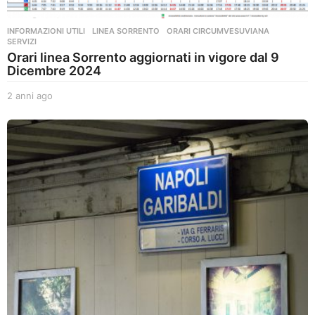
INFORMAZIONI UTILI
,
LINEA SORRENTO
,
ORARI CIRCUMVESUVIANA
,
SERVIZI
Orari linea Sorrento aggiornati in vigore dal 9
Dicembre 2024
2 anni ago
2
a
n
n
i
a
g
o