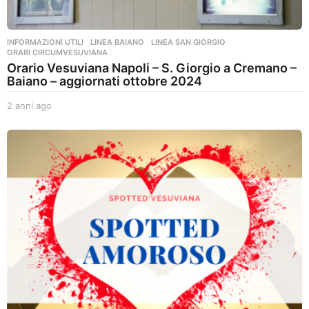
INFORMAZIONI UTILI
,
LINEA BAIANO
,
LINEA SAN GIORGIO
,
ORARI CIRCUMVESUVIANA
Orario Vesuviana Napoli – S. Giorgio a Cremano –
Baiano – aggiornati ottobre 2024
2 anni ago
2
a
n
n
i
a
g
o