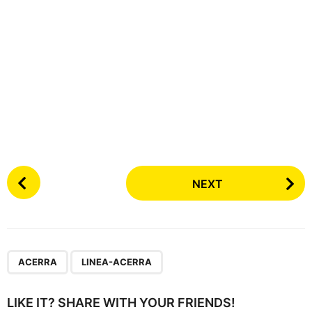
P
NEXT
o
s
t
P
,
a
ACERRA
LINEA-ACERRA
g
i
LIKE IT? SHARE WITH YOUR FRIENDS!