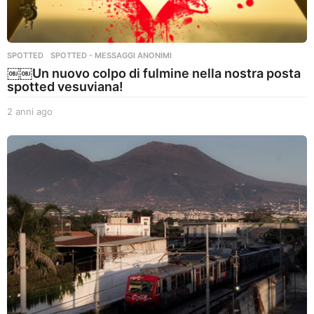
SPOTTED
,
SPOTTED - MESSAGGI ANONIMI
￼￼Un nuovo colpo di fulmine nella nostra posta
spotted vesuviana!
2 anni ago
2
a
n
n
i
a
g
o