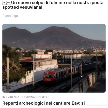
￼￼Un nuovo colpo di fulmine nella nostra posta
spotted vesuviana!
2 anni ago
2
a
n
n
i
a
g
o
IN EVIDENZA
,
INFORMAZIONI UTILI
Reperti archeologici nel cantiere Eav: si
attendono i dettagli