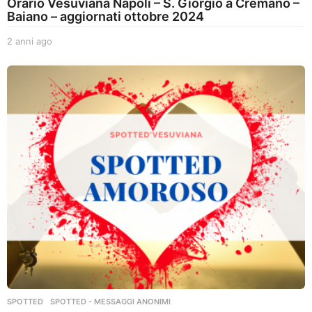
Orario Vesuviana Napoli – S. Giorgio a Cremano –
Baiano – aggiornati ottobre 2024
2 anni ago
2
a
n
n
i
a
g
o
SPOTTED
,
SPOTTED - MESSAGGI ANONIMI