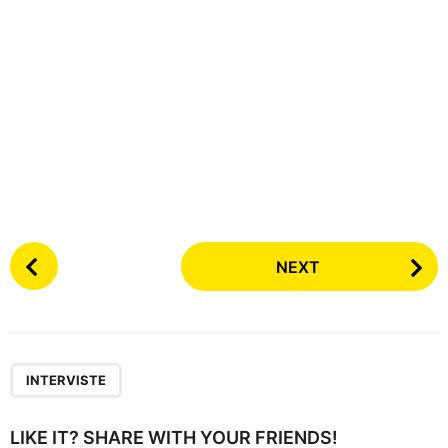
P
NEXT
o
s
t
P
a
INTERVISTE
g
i
LIKE IT? SHARE WITH YOUR FRIENDS!