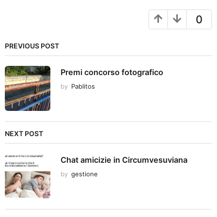
n
a
0
t
i
PREVIOUS POST
o
n
Premi concorso fotografico
by
Pablitos
NEXT POST
Chat amicizie in Circumvesuviana
by
gestione