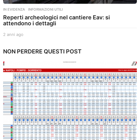
IN EVIDENZA
,
INFORMAZIONI UTILI
Reperti archeologici nel cantiere Eav: si
attendono i dettagli
2 anni ago
2
a
n
NON PERDERE QUESTI POST
n
i
a
g
o