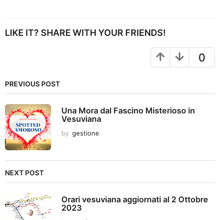
s
t
P
LIKE IT? SHARE WITH YOUR FRIENDS!
a
g
0
i
n
PREVIOUS POST
a
t
Una Mora dal Fascino Misterioso in
i
Vesuviana
o
by
gestione
n
NEXT POST
Orari vesuviana aggiornati al 2 Ottobre
2023