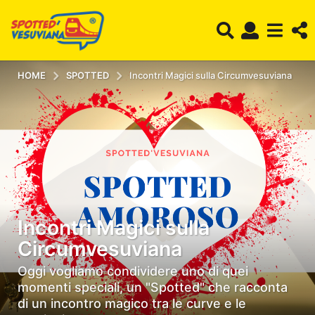
HOME
SPOTTED
Incontri Magici sulla Circumvesuviana
Incontri Magici sulla
3
Circumvesuviana
a
n
Oggi vogliamo condividere uno di quei
momenti speciali, un "Spotted" che racconta
n
di un incontro magico tra le curve e le
i