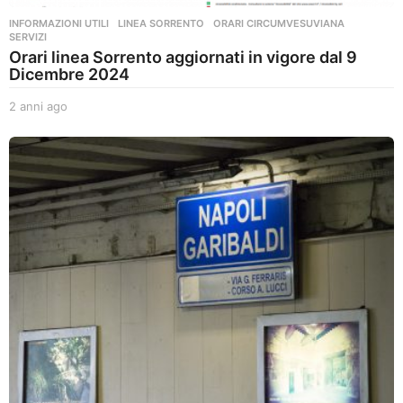
INFORMAZIONI UTILI
,
LINEA SORRENTO
,
ORARI CIRCUMVESUVIANA
,
SERVIZI
Orari linea Sorrento aggiornati in vigore dal 9
Dicembre 2024
2 anni ago
2
a
n
n
i
a
g
o