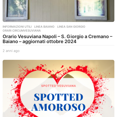
INFORMAZIONI UTILI
,
LINEA BAIANO
,
LINEA SAN GIORGIO
,
ORARI CIRCUMVESUVIANA
Orario Vesuviana Napoli – S. Giorgio a Cremano –
Baiano – aggiornati ottobre 2024
2 anni ago
2
a
n
n
i
a
g
o