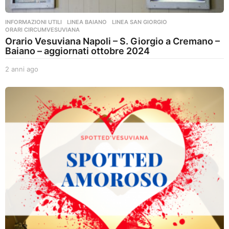
INFORMAZIONI UTILI
,
LINEA BAIANO
,
LINEA SAN GIORGIO
,
ORARI CIRCUMVESUVIANA
Orario Vesuviana Napoli – S. Giorgio a Cremano –
Baiano – aggiornati ottobre 2024
2 anni ago
2
a
n
n
i
a
g
o