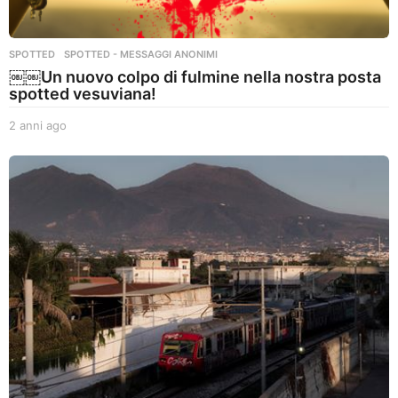
SPOTTED
,
SPOTTED - MESSAGGI ANONIMI
￼￼Un nuovo colpo di fulmine nella nostra posta
spotted vesuviana!
2 anni ago
2
a
n
n
i
a
g
o