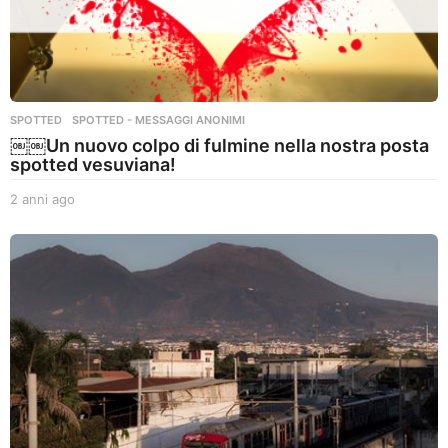
SPOTTED
,
SPOTTED - MESSAGGI ANONIMI
￼￼Un nuovo colpo di fulmine nella nostra posta
spotted vesuviana!
2 anni ago
2
a
n
n
i
a
g
o