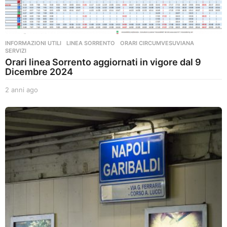
INFORMAZIONI UTILI
,
LINEA SORRENTO
,
ORARI CIRCUMVESUVIANA
,
SERVIZI
Orari linea Sorrento aggiornati in vigore dal 9
Dicembre 2024
2 anni ago
2
a
n
n
i
a
g
o