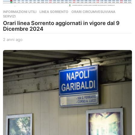
INFORMAZIONI UTILI
,
LINEA SORRENTO
,
ORARI CIRCUMVESUVIANA
,
SERVIZI
Orari linea Sorrento aggiornati in vigore dal 9
Dicembre 2024
2 anni ago
2
a
n
n
i
a
g
o