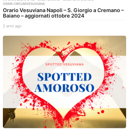
ORARI CIRCUMVESUVIANA
Orario Vesuviana Napoli – S. Giorgio a Cremano –
Baiano – aggiornati ottobre 2024
2 anni ago
2
a
n
n
i
a
g
o