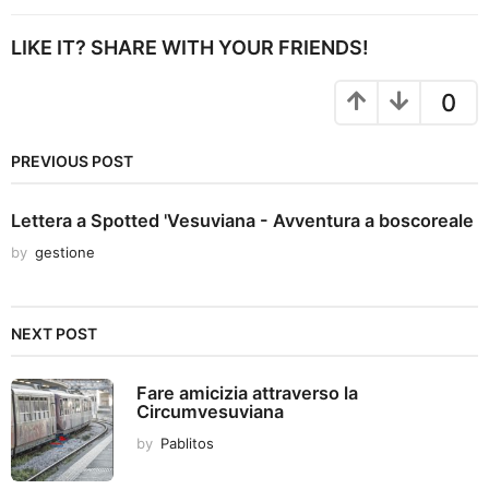
t
P
LIKE IT? SHARE WITH YOUR FRIENDS!
a
g
0
i
n
PREVIOUS POST
a
t
Lettera a Spotted 'Vesuviana - Avventura a boscoreale
i
by
gestione
o
n
NEXT POST
Fare amicizia attraverso la
Circumvesuviana
by
Pablitos