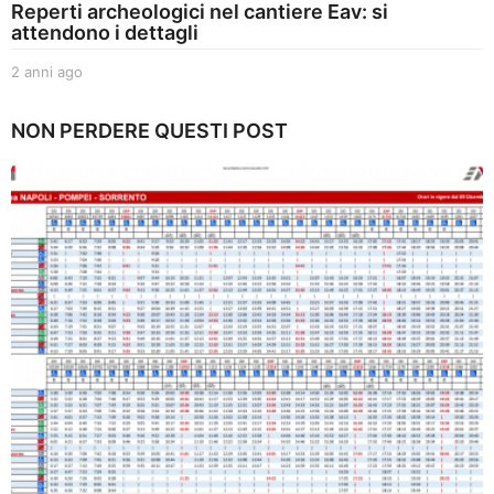
Reperti archeologici nel cantiere Eav: si
attendono i dettagli
2 anni ago
2
a
n
NON PERDERE QUESTI POST
n
i
a
g
o