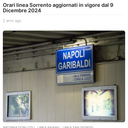
Orari linea Sorrento aggiornati in vigore dal 9
Dicembre 2024
2 anni ago
2
a
n
n
i
a
g
o
INFORMAZIONI UTILI
,
LINEA BAIANO
,
LINEA SAN GIORGIO
,