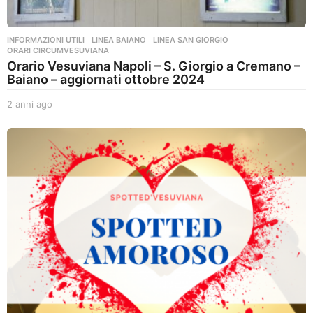
INFORMAZIONI UTILI
,
LINEA BAIANO
,
LINEA SAN GIORGIO
,
ORARI CIRCUMVESUVIANA
Orario Vesuviana Napoli – S. Giorgio a Cremano –
Baiano – aggiornati ottobre 2024
2 anni ago
2
a
n
n
i
a
g
o