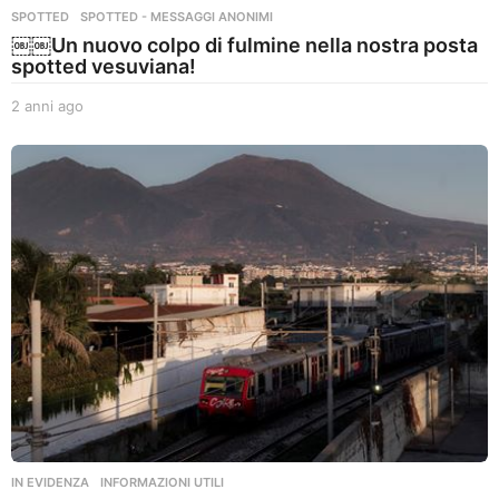
SPOTTED
,
SPOTTED - MESSAGGI ANONIMI
￼￼Un nuovo colpo di fulmine nella nostra posta
spotted vesuviana!
2 anni ago
2
a
n
n
i
a
g
o
IN EVIDENZA
,
INFORMAZIONI UTILI