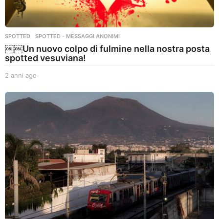
SPOTTED
,
SPOTTED - MESSAGGI ANONIMI
￼￼Un nuovo colpo di fulmine nella nostra posta
spotted vesuviana!
2 anni ago
2
a
n
n
i
a
g
o