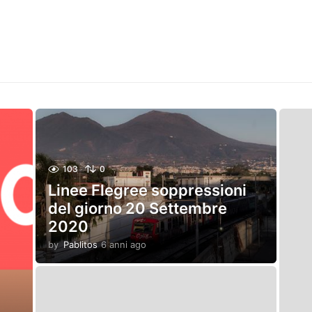
103
0
Linee Flegree soppressioni
del giorno 20 Settembre
2020
by
Pablitos
6 anni ago
6
a
n
n
i
a