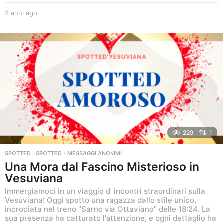
3 anni ago
3
a
n
n
i
a
g
o
229
1
SPOTTED
,
SPOTTED - MESSAGGI ANONIMI
Una Mora dal Fascino Misterioso in
Vesuviana
Immergiamoci in un viaggio di incontri straordinari sulla
Vesuviana! Oggi spotto una ragazza dallo stile unico,
incrociata nel treno "Sarno via Ottaviano" delle 18:24. La
sua presenza ha catturato l'attenzione, e ogni dettaglio ha