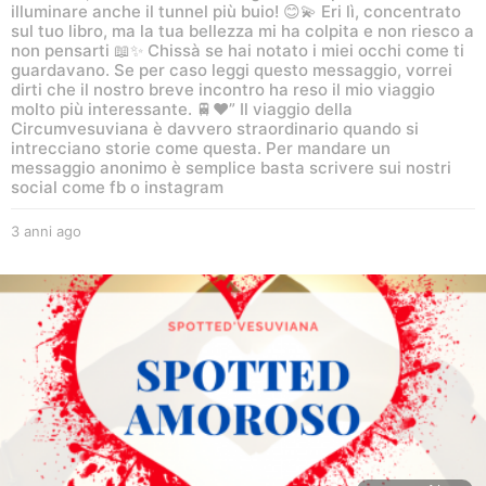
illuminare anche il tunnel più buio! 😊💫 Eri lì, concentrato
sul tuo libro, ma la tua bellezza mi ha colpita e non riesco a
non pensarti 📖✨ Chissà se hai notato i miei occhi come ti
guardavano. Se per caso leggi questo messaggio, vorrei
dirti che il nostro breve incontro ha reso il mio viaggio
molto più interessante. 🚆❤️” Il viaggio della
Circumvesuviana è davvero straordinario quando si
intrecciano storie come questa. Per mandare un
messaggio anonimo è semplice basta scrivere sui nostri
social come fb o instagram
3 anni ago
3
a
n
n
i
a
g
o