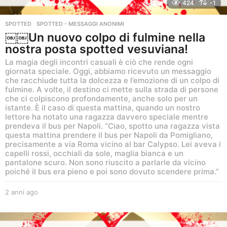
424
-1
SPOTTED
,
SPOTTED - MESSAGGI ANONIMI
￼￼Un nuovo colpo di fulmine nella
nostra posta spotted vesuviana!
La magia degli incontri casuali è ciò che rende ogni
giornata speciale. Oggi, abbiamo ricevuto un messaggio
che racchiude tutta la dolcezza e l’emozione di un colpo di
fulmine. A volte, il destino ci mette sulla strada di persone
che ci colpiscono profondamente, anche solo per un
istante. È il caso di questa mattina, quando un nostro
lettore ha notato una ragazza davvero speciale mentre
prendeva il bus per Napoli. “Ciao, spotto una ragazza vista
questa mattina prendere il bus per Napoli da Pomigliano,
precisamente a via Roma vicino al bar Calypso. Lei aveva i
capelli rossi, occhiali da sole, maglia bianca e un
pantalone scuro. Non sono riuscito a parlarle da vicino
poiché il bus era pieno e poi sono dovuto scendere prima.”
2 anni ago
2
a
n
n