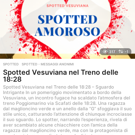
i
a
g
o
317
-1
SPOTTED
,
SPOTTED - MESSAGGI ANONIMI
Spotted Vesuviana nel Treno delle
18:28
Spotted Vesuviana nel Treno delle 18:28 – Sguardo
Intrigante In un pomeriggio movimentato a bordo della
Vesuviana, un incontro fugace ha scaldato l’atmosfera del
treno Poggiomarino via Scafati delle 18:28. Una ragazza
dal maglioncino verde e un anello dalla “G” sfoggiava il suo
stile unico, catturando l’attenzione di chiunque incrociasse
il suo sguardo. Lo spotter, narrando l’esperienza, rivela di
aver scambiato alcune chiacchiere con l’amica della
ragazza dal maglioncino verde, ma con la protagonista di