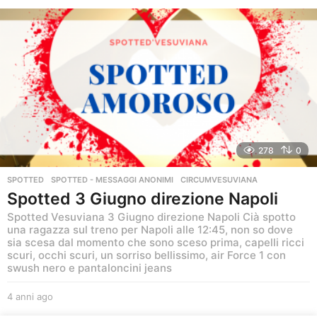
n
n
i
a
g
o
278
0
SPOTTED
,
SPOTTED - MESSAGGI ANONIMI
CIRCUMVESUVIANA
Spotted 3 Giugno direzione Napoli
Spotted Vesuviana 3 Giugno direzione Napoli Cià spotto
una ragazza sul treno per Napoli alle 12:45, non so dove
sia scesa dal momento che sono sceso prima, capelli ricci
scuri, occhi scuri, un sorriso bellissimo, air Force 1 con
swush nero e pantaloncini jeans
4 anni ago
4
a