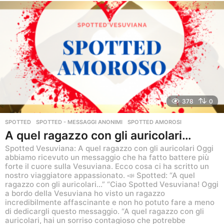
n
i
a
g
o
378
0
SPOTTED
,
SPOTTED - MESSAGGI ANONIMI
SPOTTED AMOROSI
A quel ragazzo con gli auricolari…
Spotted Vesuviana: A quel ragazzo con gli auricolari Oggi
abbiamo ricevuto un messaggio che ha fatto battere più
forte il cuore sulla Vesuviana. Ecco cosa ci ha scritto un
nostro viaggiatore appassionato. 📣 Spotted: “A quel
ragazzo con gli auricolari…” “Ciao Spotted Vesuviana! Oggi
a bordo della Vesuviana ho visto un ragazzo
incredibilmente affascinante e non ho potuto fare a meno
di dedicargli questo messaggio. “A quel ragazzo con gli
auricolari, hai un sorriso contagioso che potrebbe