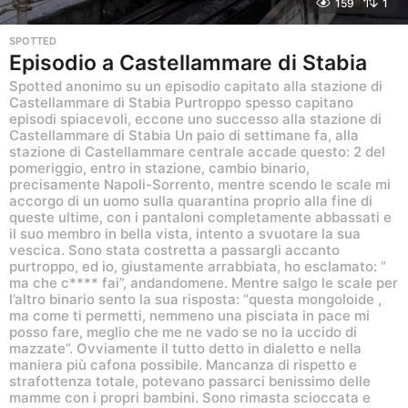
159
1
SPOTTED
Episodio a Castellammare di Stabia
Spotted anonimo su un episodio capitato alla stazione di
Castellammare di Stabia Purtroppo spesso capitano
episodi spiacevoli, eccone uno successo alla stazione di
Castellammare di Stabia Un paio di settimane fa, alla
stazione di Castellammare centrale accade questo: 2 del
pomeriggio, entro in stazione, cambio binario,
precisamente Napoli-Sorrento, mentre scendo le scale mi
accorgo di un uomo sulla quarantina proprio alla fine di
queste ultime, con i pantaloni completamente abbassati e
il suo membro in bella vista, intento a svuotare la sua
vescica. Sono stata costretta a passargli accanto
purtroppo, ed io, giustamente arrabbiata, ho esclamato: ”
ma che c**** fai”, andandomene. Mentre salgo le scale per
l’altro binario sento la sua risposta: “questa mongoloide ,
ma come ti permetti, nemmeno una pisciata in pace mi
posso fare, meglio che me ne vado se no la uccido di
mazzate”. Ovviamente il tutto detto in dialetto e nella
maniera più cafona possibile. Mancanza di rispetto e
strafottenza totale, potevano passarci benissimo delle
mamme con i propri bambini. Sono rimasta scioccata e