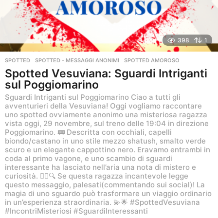
398
1
SPOTTED
,
SPOTTED - MESSAGGI ANONIMI
SPOTTED AMOROSO
Spotted Vesuviana: Sguardi Intriganti
sul Poggiomarino
Sguardi Intriganti sul Poggiomarino Ciao a tutti gli
avventurieri della Vesuviana! Oggi vogliamo raccontare
uno spotted ovviamente anonimo una misteriosa ragazza
vista oggi, 29 novembre, sul treno delle 19:04 in direzione
Poggiomarino. 🚃 Descritta con occhiali, capelli
biondo/castano in uno stile mezzo shatush, smalto verde
scuro e un elegante cappottino nero. Eravamo entrambi in
coda al primo vagone, e uno scambio di sguardi
interessante ha lasciato nell’aria una nota di mistero e
curiosità. 🕵️‍♀️🔍 Se questa ragazza incantevole legge
questo messaggio, palesati(commentando sui social)! La
magia di uno sguardo può trasformare un viaggio ordinario
in un’esperienza straordinaria. 💫🌟 #SpottedVesuviana
#IncontriMisteriosi #SguardiInteressanti