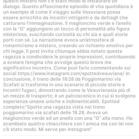
questo mistero non c’è stato modo di instaurare un
dialogo. Questo affascinante episodio di vita quotidiana è
un esempio di come il viaggio sulla Vesuviana possa
essere arricchito da incontri intriganti e da dettagli che
catturano l’immaginazione. Il maglioncino verde e l’anello
con la “G” aggiungono un tocco di personalità alla figura
misteriosa, suscitando curiosità su chi sia e quali storie
porti con sé. La narrazione evoca un’atmosfera di
romanticismo e mistero, creando un richiamo emotivo per
chi legge. Il post invita chiunque abbia notato questa
ragazza a condividere le proprie impressioni, contribuendo
a svelare l’enigma che avvolge questo breve ma
significativo incontro. Come puoi farlo commentando sui
social https://www.instagram.com/spottedvesuviana/ In
conclusione, il treno delle 18:28 da Poggiomarino via
Scafati si trasforma in uno scenario di piccole storie e
incontri fugaci, dimostrando come la Vesuvianasia più di
un mezzo di trasporto; è un palcoscenico in cui si svolgono
esperienze umane uniche e indimenticabili. Spotted
completo:“Spotto una ragazza vista nel treno
poggiomarino via scafati delle 18.28. Aveva un
maglioncino verde ed un anello con una “G” alla mano. Ho
scambiato quattro chiacchiere con l amica ma con lei non
c’è stato modo. Mi serve per instagram”