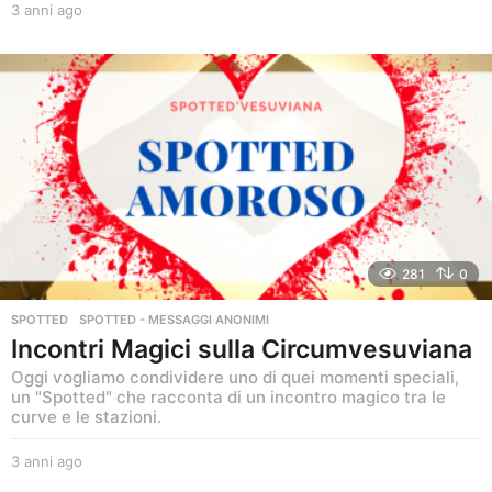
3 anni ago
3
a
n
n
i
a
g
o
281
0
SPOTTED
,
SPOTTED - MESSAGGI ANONIMI
Incontri Magici sulla Circumvesuviana
Oggi vogliamo condividere uno di quei momenti speciali,
un "Spotted" che racconta di un incontro magico tra le
curve e le stazioni.
3 anni ago
3
a