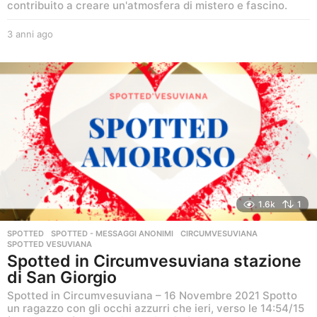
contribuito a creare un'atmosfera di mistero e fascino.
3 anni ago
3
a
n
n
i
a
g
o
1.6k
1
SPOTTED
,
SPOTTED - MESSAGGI ANONIMI
CIRCUMVESUVIANA
,
SPOTTED VESUVIANA
Spotted in Circumvesuviana stazione
di San Giorgio
Spotted in Circumvesuviana – 16 Novembre 2021 Spotto
un ragazzo con gli occhi azzurri che ieri, verso le 14:54/15