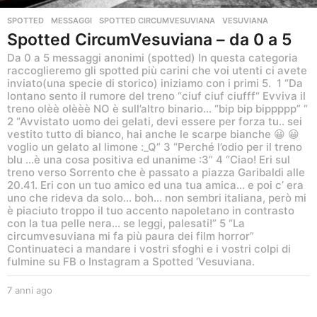
SPOTTED
MESSAGGI
,
SPOTTED CIRCUMVESUVIANA
,
VESUVIANA
Spotted CircumVesuviana – da 0 a 5
Da 0 a 5 messaggi anonimi (spotted) In questa categoria
raccoglieremo gli spotted più carini che voi utenti ci avete
inviato(una specie di storico) iniziamo con i primi 5. 1 “Da
lontano sento il rumore del treno “ciuf ciuf ciufff“ Evviva il
treno olèè olèèè NO è sull’altro binario… “bip bip bippppp” “
2 “Avvistato uomo dei gelati, devi essere per forza tu.. sei
vestito tutto di bianco, hai anche le scarpe bianche 😀 😀
voglio un gelato al limone :_Q” 3 “Perché l’odio per il treno
blu …è una cosa positiva ed unanime :3” 4 “Ciao! Eri sul
treno verso Sorrento che è passato a piazza Garibaldi alle
20.41. Eri con un tuo amico ed una tua amica… e poi c’ era
uno che rideva da solo… boh… non sembri italiana, però mi
è piaciuto troppo il tuo accento napoletano in contrasto
con la tua pelle nera… se leggi, palesati!” 5 “La
circumvesuviana mi fa più paura dei film horror”
Continuateci a mandare i vostri sfoghi e i vostri colpi di
fulmine su FB o Instagram a Spotted ‘Vesuviana.
7 anni ago
7
a
n