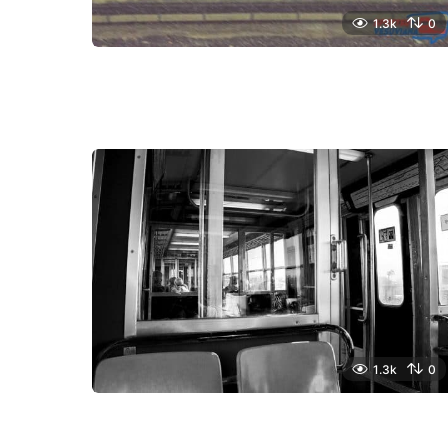
1.3k
0
1.3k
0