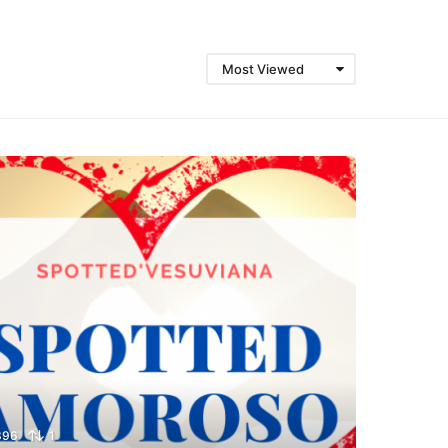
Most Viewed
396
1