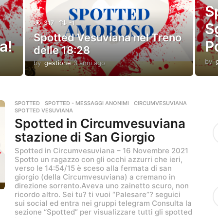
S
g
o
317
-1
Sg
Spotted Vesuviana nel Treno
a!
P
delle 18:28
by
by
gestione
3 anni ago
3
a
n
n
i
SPOTTED
,
SPOTTED - MESSAGGI ANONIMI
CIRCUMVESUVIANA
,
a
SPOTTED VESUVIANA
g
Spotted in Circumvesuviana
o
stazione di San Giorgio
Spotted in Circumvesuviana – 16 Novembre 2021
Spotto un ragazzo con gli occhi azzurri che ieri,
verso le 14:54/15 è sceso alla fermata di san
giorgio (della Circumvesuviana) a cremano in
direzione sorrento.Aveva uno zainetto scuro, non
ricordo altro. Sei tu? ti vuoi “Palesare”? seguici
sui social ed entra nei gruppi telegram Consulta la
sezione “Spotted” per visualizzare tutti gli spotted