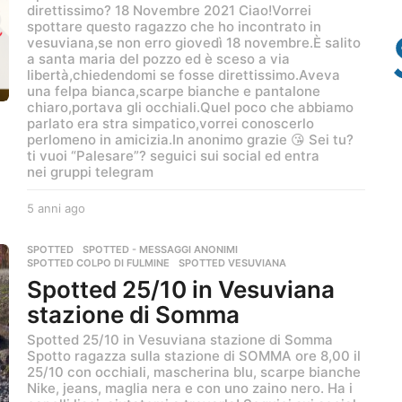
g
direttissimo? 18 Novembre 2021 Ciao!Vorrei
i
o
spottare questo ragazzo che ho incontrato in
a
vesuviana,se non erro giovedì 18 novembre.È salito
a santa maria del pozzo ed è sceso a via
libertà,chiedendomi se fosse direttissimo.Aveva
una felpa bianca,scarpe bianche e pantalone
chiaro,portava gli occhiali.Quel poco che abbiamo
parlato era stra simpatico,vorrei conoscerlo
perlomeno in amicizia.In anonimo grazie 😘 Sei tu?
ti vuoi “Palesare”? seguici sui social ed entra
nei gruppi telegram
5 anni ago
5
a
n
SPOTTED
,
SPOTTED - MESSAGGI ANONIMI
n
SPOTTED COLPO DI FULMINE
,
SPOTTED VESUVIANA
i
Spotted 25/10 in Vesuviana
a
stazione di Somma
g
o
Spotted 25/10 in Vesuviana stazione di Somma
Spotto ragazza sulla stazione di SOMMA ore 8,00 il
25/10 con occhiali, mascherina blu, scarpe bianche
Nike, jeans, maglia nera e con uno zaino nero. Ha i