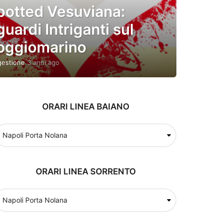
potted Vesuviana:
uardi Intriganti sul
oggiomarino
gestione
3 anni ago
3
a
n
n
i
ORARI LINEA BAIANO
a
g
o
ORARI LINEA SORRENTO