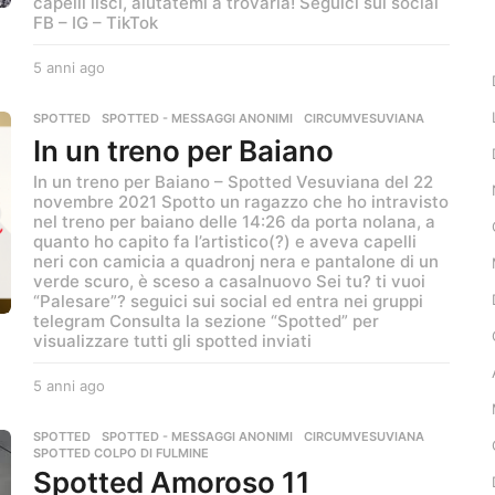
capelli lisci, aiutatemi a trovarla! Seguici sui social
FB – IG – TikTok
5 anni ago
5
a
n
SPOTTED
,
SPOTTED - MESSAGGI ANONIMI
CIRCUMVESUVIANA
n
In un treno per Baiano
i
a
In un treno per Baiano – Spotted Vesuviana del 22
g
novembre 2021 Spotto un ragazzo che ho intravisto
o
nel treno per baiano delle 14:26 da porta nolana, a
quanto ho capito fa l’artistico(?) e aveva capelli
neri con camicia a quadronj nera e pantalone di un
verde scuro, è sceso a casalnuovo Sei tu? ti vuoi
“Palesare”? seguici sui social ed entra nei gruppi
telegram Consulta la sezione “Spotted” per
visualizzare tutti gli spotted inviati
5 anni ago
5
a
n
SPOTTED
,
SPOTTED - MESSAGGI ANONIMI
CIRCUMVESUVIANA
,
n
SPOTTED COLPO DI FULMINE
i
Spotted Amoroso 11
a