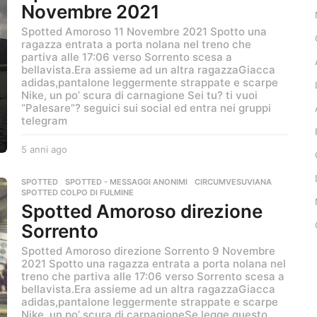
Novembre 2021
g
o
Spotted Amoroso 11 Novembre 2021 Spotto una
ragazza entrata a porta nolana nel treno che
partiva alle 17:06 verso Sorrento scesa a
bellavista.Era assieme ad un altra ragazzaGiacca
adidas,pantalone leggermente strappate e scarpe
Nike, un po’ scura di carnagione Sei tu? ti vuoi
“Palesare”? seguici sui social ed entra nei gruppi
telegram
5 anni ago
5
a
n
SPOTTED
,
SPOTTED - MESSAGGI ANONIMI
CIRCUMVESUVIANA
,
n
SPOTTED COLPO DI FULMINE
i
Spotted Amoroso direzione
a
Sorrento
g
o
Spotted Amoroso direzione Sorrento 9 Novembre
2021 Spotto una ragazza entrata a porta nolana nel
treno che partiva alle 17:06 verso Sorrento scesa a
bellavista.Era assieme ad un altra ragazzaGiacca
adidas,pantalone leggermente strappate e scarpe
Nike, un po’ scura di carnagioneSe legge questo