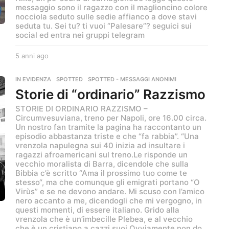
messaggio sono il ragazzo con il maglioncino colore
nocciola seduto sulle sedie affianco a dove stavi
seduta tu. Sei tu? ti vuoi “Palesare”? seguici sui
social ed entra nei gruppi telegram
5 anni ago
5
a
n
IN EVIDENZA
,
SPOTTED
,
SPOTTED - MESSAGGI ANONIMI
n
Storie di “ordinario” Razzismo
i
a
STORIE DI ORDINARIO RAZZISMO –
g
Circumvesuviana, treno per Napoli, ore 16.00 circa.
o
Un nostro fan tramite la pagina ha raccontanto un
episodio abbastanza triste e che “fa rabbia”. “Una
vrenzola napulegna sui 40 inizia ad insultare i
ragazzi afroamericani sul treno.Le risponde un
vecchio moralista di Barra, dicendole che sulla
Bibbia c’è scritto “Ama il prossimo tuo come te
stesso“, ma che comunque gli emigrati portano “O
Virùs” e se ne devono andare. Mi scuso con l’amico
nero accanto a me, dicendogli che mi vergogno, in
questi momenti, di essere italiano. Grido alla
vrenzola che è un’imbecille Plebea, e al vecchio
che è un cristiano a cazzi suoi.Ovviamente non do