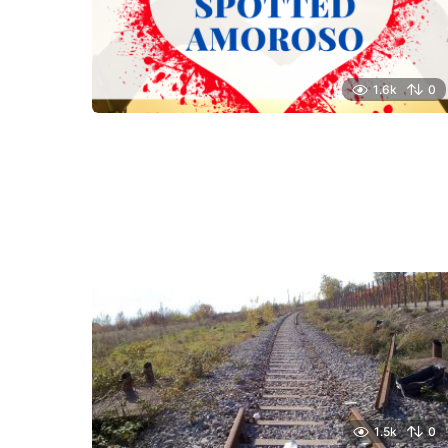
1.6k
0
1.5k
0