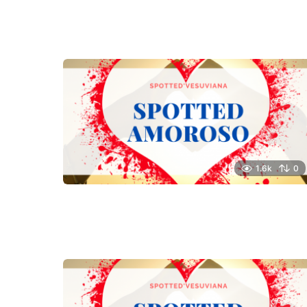
1.6k
0