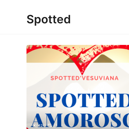
Spotted
424
-1