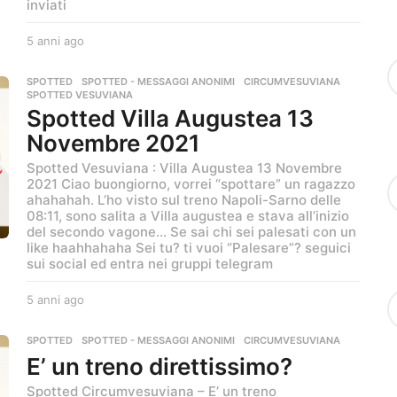
inviati
5 anni ago
5
a
n
SPOTTED
,
SPOTTED - MESSAGGI ANONIMI
CIRCUMVESUVIANA
,
n
SPOTTED VESUVIANA
i
Spotted Villa Augustea 13
a
Novembre 2021
g
o
Spotted Vesuviana : Villa Augustea 13 Novembre
S
2021 Ciao buongiorno, vorrei “spottare” un ragazzo
e
ahahahah. L’ho visto sul treno Napoli-Sarno delle
a
08:11, sono salita a Villa augustea e stava all’inizio
r
del secondo vagone… Se sai chi sei palesati con un
like haahhahaha Sei tu? ti vuoi “Palesare”? seguici
c
sui social ed entra nei gruppi telegram
h
f
C
o
5 anni ago
5
a
r
a
t
:
n
SPOTTED
,
SPOTTED - MESSAGGI ANONIMI
CIRCUMVESUVIANA
e
n
E’ un treno direttissimo?
g
i
o
a
Spotted Circumvesuviana – E’ un treno
r